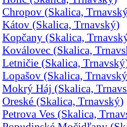
Chropov (Skalica, Trnavsk
Kátov (Skalica, Trnavský)
Kopčany (Skalica, Trnavsk
Koválovec (Skalica, Trnavs
Letničie (Skalica, Trnavský
Lopašov (Skalica, Trnavský
Mokrý Háj (Skalica, Trnav
Oreské (Skalica, Trnavský)
Petrova Ves (Skalica, Trnav
Popudinské Močidľany (Ska