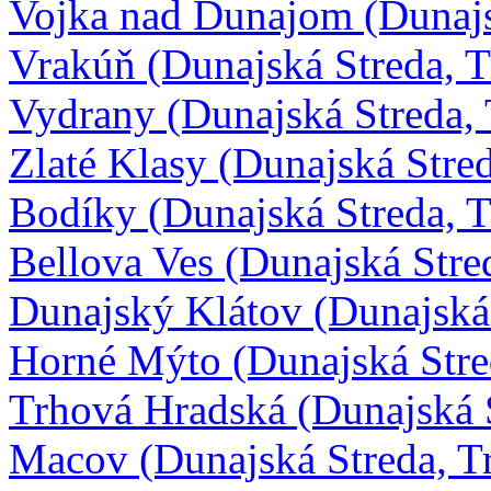
Vojka nad Dunajom (Dunajs
Vrakúň (Dunajská Streda, 
Vydrany (Dunajská Streda,
Zlaté Klasy (Dunajská Stre
Bodíky (Dunajská Streda, 
Bellova Ves (Dunajská Stre
Dunajský Klátov (Dunajská
Horné Mýto (Dunajská Stre
Trhová Hradská (Dunajská 
Macov (Dunajská Streda, T