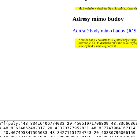
Možné chyby v databáze OpenStreetMap, často chýb
Adresy mimo budov
Adresné body mimo budov
(JO
Adresné body v datasete MINV, ktoré nepretínajú
preveriť, či do OSM netreba zakresliť novú/chýba
adresný bod v súbore ignorovať.