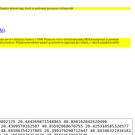
ajúce adresné tagy, ktoré sú podstatné pre proces zlúčenia dát.
SM)
 ani nie sú v blízkosti budovy v OSM. Pomocou vrstvy Ortofotomozaika SR/Katasterportal je potrebné
júcu budovu. Príležitostne môžete naraziť aj na budovu tagovanú ako reláciu, v takých prípadoch môžte