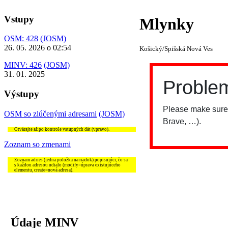
Vstupy
Mlynky
OSM: 428
(JOSM)
26. 05. 2026 o 02:54
Košický/Spišská Nová Ves
MINV: 426
(JOSM)
31. 01. 2025
Výstupy
OSM so zlúčenými adresami
(JOSM)
Otvárajte až po kontrole vstupných dát (vpravo).
Zoznam so zmenami
Zoznam adries (jedna položka na riadok) popisujúci, čo sa
s každou adresou udialo (modify=úprava existujúceho
elementu, create=nová adresa).
Údaje MINV