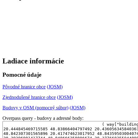
Ladiace informácie
Pomocné údaje
Pôvodné hranice obce
(JOSM)
Zjednodušené hranice obce
(JOSM)
Budovy v OSM (pomocný súbor)
(JOSM)
Overpass query - budovy a adresné body: