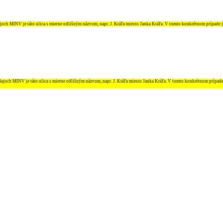
ajoch MINV je táto ulica s mierne odlišným názvom, napr. J. Kráľa miesto Janka Kráľa. V tomto konkrétnom prípade 
údajoch MINV je táto ulica s mierne odlišným názvom, napr. J. Kráľa miesto Janka Kráľa. V tomto konkrétnom prípad