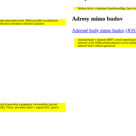
Možné chyby v databáze OpenStreetMap, často chýb
Adresy mimo budov
šiemu adresnému bodu. Môže poslúžiť na odhalenie
užitočnú informáciu (falošný poplach).
Adresné body mimo budov
(JO
Adresné body v datasete MINV, ktoré nepretínajú
preveriť, či do OSM netreba zakresliť novú/chýba
adresný bod v súbore ignorovať.
ckých pravidiel a gramatiky slovenského jazyka).
_SK). Vľavo: pôvodný názov v registri RA, vpravo: