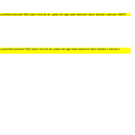
je potrebné presunúť dlhý názov ulice do
alt_name
a do tagu
name
umiestniť názov zhodný s názvom v MINV.
e je potrebné presunúť dlhý názov ulice do
alt_name
a do tagu
name
umiestniť názov zhodný s názvom v