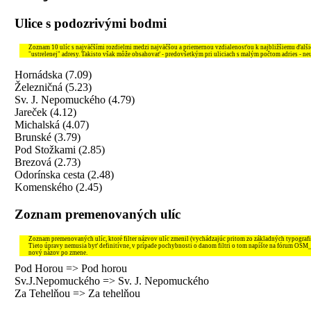
Ulice s podozrivými bodmi
Zoznam 10 ulíc s najväčšími rozdielmi medzi najväčšou a priemernou vzdialenosťou k najbližšiemu ďal
"ustrelenej" adresy. Takisto však môže obsahovať - predovšetkým pri uliciach s malým počtom adries - ne
Hornádska (7.09)
Železničná (5.23)
Sv. J. Nepomuckého (4.79)
Jareček (4.12)
Michalská (4.07)
Brunské (3.79)
Pod Stožkami (2.85)
Brezová (2.73)
Odorínska cesta (2.48)
Komenského (2.45)
Zoznam premenovaných ulíc
Zoznam premenovaných ulíc, ktoré filter názvov ulíc zmenil (vychádzajúc pritom zo základných typografi
Tieto úpravy nemusia byť definitívne, v prípade pochybnosti o danom filtri o tom napíšte na fórum OSM
nový názov po zmene.
Pod Horou => Pod horou
Sv.J.Nepomuckého => Sv. J. Nepomuckého
Za Tehelňou => Za tehelňou