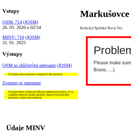
Vstupy
Markušovce
OSM: 714
(JOSM)
26. 05. 2026 o 02:54
Košický/Spišská Nová Ves
MINV: 710
(JOSM)
31. 01. 2025
Výstupy
OSM so zlúčenými adresami
(JOSM)
Otvárajte až po kontrole vstupných dát (vpravo).
Zoznam so zmenami
Zoznam adries (jedna položka na riadok) popisujúci, čo sa
s každou adresou udialo (modify=úprava existujúceho
elementu, create=nová adresa).
Údaje MINV