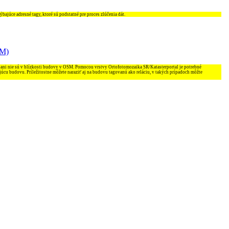
ajúce adresné tagy, ktoré sú podstatné pre proces zlúčenia dát.
SM)
 ani nie sú v blízkosti budovy v OSM. Pomocou vrstvy Ortofotomozaika SR/Katasterportal je potrebné
júcu budovu. Príležitostne môžete naraziť aj na budovu tagovanú ako reláciu, v takých prípadoch môžte