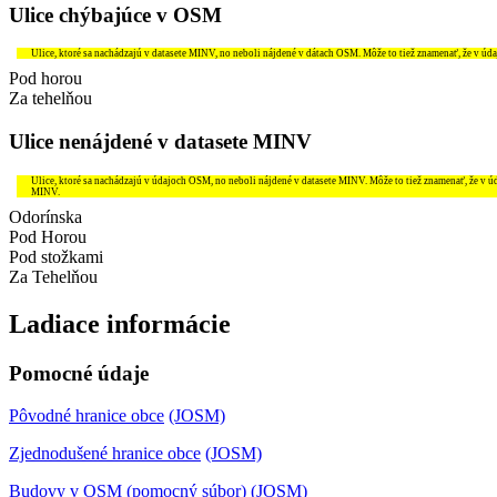
Ulice chýbajúce v OSM
Ulice, ktoré sa nachádzajú v datasete MINV, no neboli nájdené v dátach OSM. Môže to tiež znamenať, že v úd
Pod horou
Za tehelňou
Ulice nenájdené v datasete MINV
Ulice, ktoré sa nachádzajú v údajoch OSM, no neboli nájdené v datasete MINV. Môže to tiež znamenať, že v 
MINV.
Odorínska
Pod Horou
Pod stožkami
Za Tehelňou
Ladiace informácie
Pomocné údaje
Pôvodné hranice obce
(JOSM)
Zjednodušené hranice obce
(JOSM)
Budovy v OSM (pomocný súbor)
(JOSM)