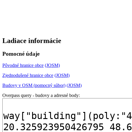
Ladiace informácie
Pomocné údaje
Pôvodné hranice obce
(JOSM)
Zjednodušené hranice obce
(JOSM)
Budovy v OSM (pomocný súbor)
(JOSM)
Overpass query - budovy a adresné body: