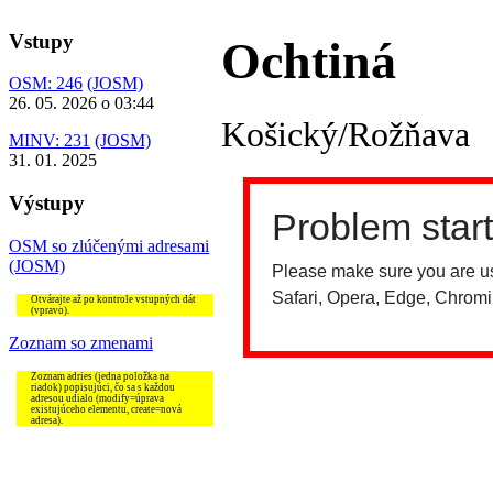
Vstupy
Ochtiná
OSM: 246
(JOSM)
26. 05. 2026 o 03:44
Košický/Rožňava
MINV: 231
(JOSM)
31. 01. 2025
Výstupy
OSM so zlúčenými adresami
(JOSM)
Otvárajte až po kontrole vstupných dát
(vpravo).
Zoznam so zmenami
Zoznam adries (jedna položka na
riadok) popisujúci, čo sa s každou
adresou udialo (modify=úprava
existujúceho elementu, create=nová
adresa).