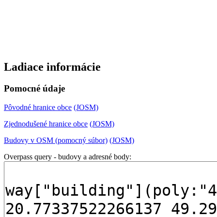
Ladiace informácie
Pomocné údaje
Pôvodné hranice obce
(JOSM)
Zjednodušené hranice obce
(JOSM)
Budovy v OSM (pomocný súbor)
(JOSM)
Overpass query - budovy a adresné body: