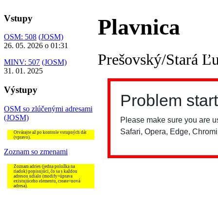
Vstupy
Plavnica
OSM: 508
(JOSM)
26. 05. 2026 o 01:31
Prešovský/Stará Ľ
MINV: 507
(JOSM)
31. 01. 2025
Výstupy
OSM so zlúčenými adresami
(JOSM)
Otvárajte až po kontrole vstupných dát
(vpravo).
Zoznam so zmenami
Zoznam adries (jedna položka na
riadok) popisujúci, čo sa s každou
adresou udialo (modify=úprava
existujúceho elementu, create=nová
adresa).