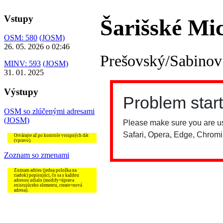
Vstupy
Šarišské Mi
OSM: 580
(JOSM)
26. 05. 2026 o 02:46
Prešovský/Sabinov
MINV: 593
(JOSM)
31. 01. 2025
Výstupy
OSM so zlúčenými adresami
(JOSM)
Otvárajte až po kontrole vstupných dát
(vpravo).
Zoznam so zmenami
Zoznam adries (jedna položka na
riadok) popisujúci, čo sa s každou
adresou udialo (modify=úprava
existujúceho elementu, create=nová
adresa).