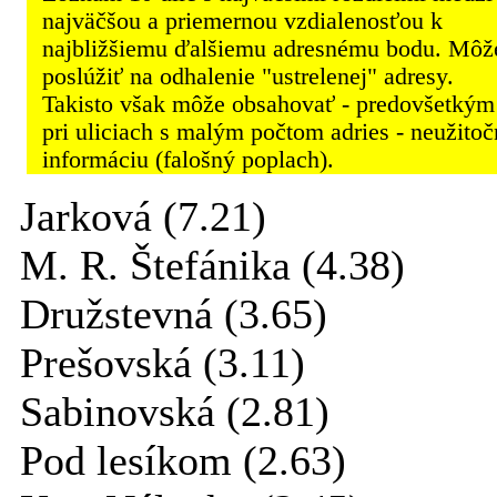
najväčšou a priemernou vzdialenosťou k
najbližšiemu ďalšiemu adresnému bodu. Môž
poslúžiť na odhalenie "ustrelenej" adresy.
Takisto však môže obsahovať - predovšetkým
pri uliciach s malým počtom adries - neužito
informáciu (falošný poplach).
Jarková (7.21)
M. R. Štefánika (4.38)
Družstevná (3.65)
Prešovská (3.11)
Sabinovská (2.81)
Pod lesíkom (2.63)