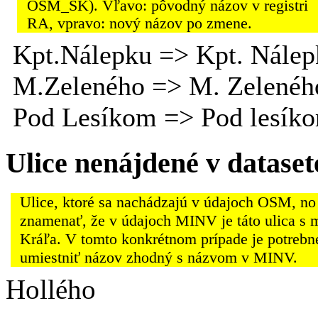
OSM_SK). Vľavo: pôvodný názov v registri
RA, vpravo: nový názov po zmene.
Kpt.Nálepku => Kpt. Nálep
M.Zeleného => M. Zelenéh
Pod Lesíkom => Pod lesík
Ulice nenájdené v datas
Ulice, ktoré sa nachádzajú v údajoch OSM, no
znamenať, že v údajoch MINV je táto ulica s 
Kráľa. V tomto konkrétnom prípade je potrebn
umiestniť názov zhodný s názvom v MINV.
Hollého