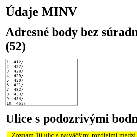
Údaje MINV
Adresné body bez súradn
(52)
Ulice s podozrivými bod
Zoznam 10 ulíc s najväčšími rozdielmi medzi