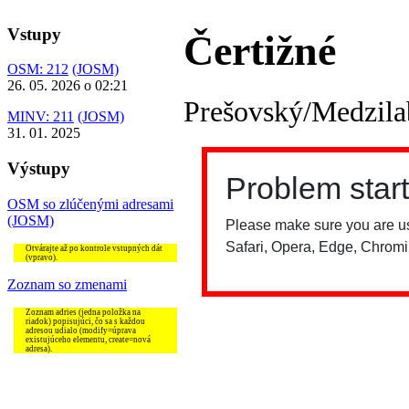
Vstupy
Čertižné
OSM: 212
(JOSM)
26. 05. 2026 o 02:21
Prešovský/Medzila
MINV: 211
(JOSM)
31. 01. 2025
Výstupy
OSM so zlúčenými adresami
(JOSM)
Otvárajte až po kontrole vstupných dát
(vpravo).
Zoznam so zmenami
Zoznam adries (jedna položka na
riadok) popisujúci, čo sa s každou
adresou udialo (modify=úprava
existujúceho elementu, create=nová
adresa).