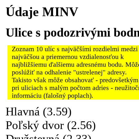
Údaje MINV
Ulice s podozrivými bod
Zoznam 10 ulíc s najväčšími rozdielmi medzi
najväčšou a priemernou vzdialenosťou k
najbližšiemu ďalšiemu adresnému bodu. Môž
poslúžiť na odhalenie "ustrelenej" adresy.
Takisto však môže obsahovať - predovšetkým
pri uliciach s malým počtom adries - neužito
informáciu (falošný poplach).
Hlavná (3.59)
Poľský dvor (2.56)
Družstevná (2.33)