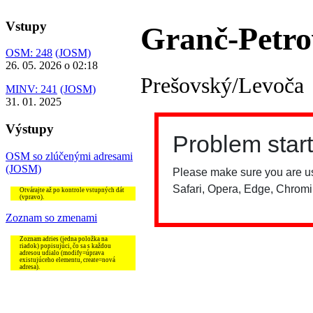
Vstupy
Granč-Petro
OSM: 248
(JOSM)
26. 05. 2026 o 02:18
Prešovský/Levoča
MINV: 241
(JOSM)
31. 01. 2025
Výstupy
OSM so zlúčenými adresami
(JOSM)
Otvárajte až po kontrole vstupných dát
(vpravo).
Zoznam so zmenami
Zoznam adries (jedna položka na
riadok) popisujúci, čo sa s každou
adresou udialo (modify=úprava
existujúceho elementu, create=nová
adresa).