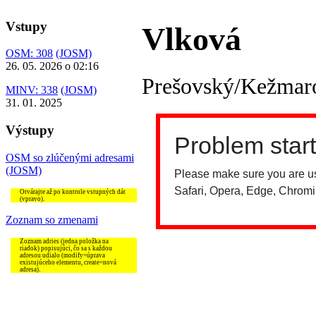
Vstupy
Vlková
OSM: 308
(JOSM)
26. 05. 2026 o 02:16
Prešovský/Kežmar
MINV: 338
(JOSM)
31. 01. 2025
Výstupy
OSM so zlúčenými adresami
(JOSM)
Otvárajte až po kontrole vstupných dát
(vpravo).
Zoznam so zmenami
Zoznam adries (jedna položka na
riadok) popisujúci, čo sa s každou
adresou udialo (modify=úprava
existujúceho elementu, create=nová
adresa).