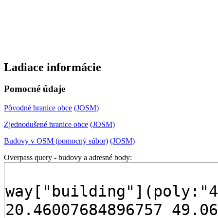
Ladiace informácie
Pomocné údaje
Pôvodné hranice obce
(JOSM)
Zjednodušené hranice obce
(JOSM)
Budovy v OSM (pomocný súbor)
(JOSM)
Overpass query - budovy a adresné body: