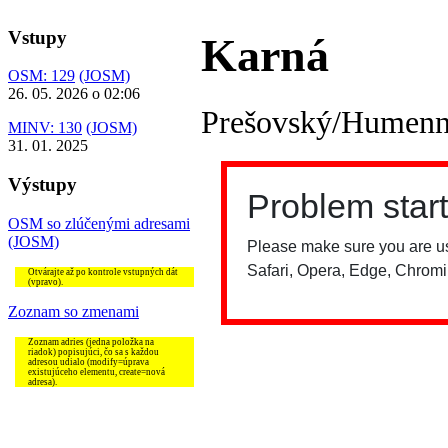
Vstupy
Karná
OSM: 129
(JOSM)
26. 05. 2026 o 02:06
Prešovský/Humen
MINV: 130
(JOSM)
31. 01. 2025
Výstupy
OSM so zlúčenými adresami
(JOSM)
Otvárajte až po kontrole vstupných dát
(vpravo).
Zoznam so zmenami
Zoznam adries (jedna položka na
riadok) popisujúci, čo sa s každou
adresou udialo (modify=úprava
existujúceho elementu, create=nová
adresa).