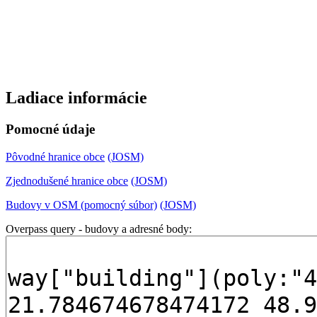
Ladiace informácie
Pomocné údaje
Pôvodné hranice obce
(JOSM)
Zjednodušené hranice obce
(JOSM)
Budovy v OSM (pomocný súbor)
(JOSM)
Overpass query - budovy a adresné body: