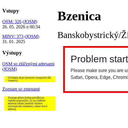
Vstupy
Bzenica
OSM: 326
(JOSM)
26. 05. 2026 o 00:34
Banskobystrický/Ž
MINV: 373
(JOSM)
31. 01. 2025
Výstupy
OSM so zlúčenými adresami
(JOSM)
Otvárajte až po kontrole vstupných dát
(vpravo).
Zoznam so zmenami
Zoznam adries (jedna položka na
riadok) popisujúci, čo sa s každou
adresou udialo (modify=úprava
existujúceho elementu, create=nová
adresa).