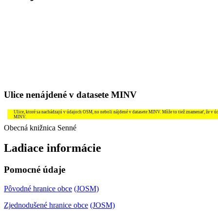
Ulice nenájdené v datasete MINV
Ulice, ktoré sa nachádzajú v údajoch OSM, no neboli nájdené v datasete MINV. Môže to tiež znamenať, že v 
MINV.
Obecná knižnica Senné
Ladiace informácie
Pomocné údaje
Pôvodné hranice obce
(JOSM)
Zjednodušené hranice obce
(JOSM)