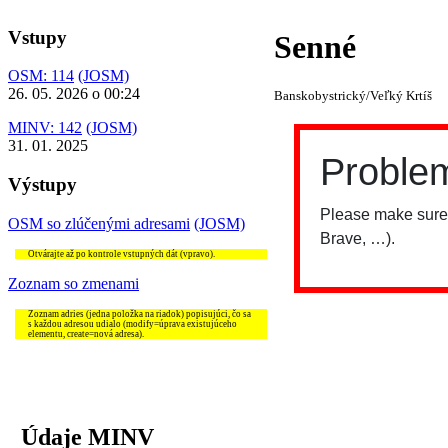
Vstupy
Senné
OSM: 114
(JOSM)
26. 05. 2026 o 00:24
Banskobystrický/Veľký Krtíš
MINV: 142
(JOSM)
31. 01. 2025
Výstupy
OSM so zlúčenými adresami
(JOSM)
Otvárajte až po kontrole vstupných dát (vpravo).
Zoznam so zmenami
Zoznam adries (jedna položka na riadok) popisujúci, čo sa
s každou adresou udialo (modify=úprava existujúceho
elementu, create=nová adresa).
Údaje MINV