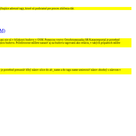
ajúce adresné tagy, ktoré sú podstatné pre proces zlúčenia dát.
SM)
 ani nie sú v blízkosti budovy v OSM. Pomocou vrstvy Ortofotomozaika SR/Katasterportal je potrebné
júcu budovu. Príležitostne môžete naraziť aj na budovu tagovanú ako reláciu, v takých prípadoch môžte
e je potrebné presunúť dlhý názov ulice do
alt_name
a do tagu
name
umiestniť názov zhodný s názvom v