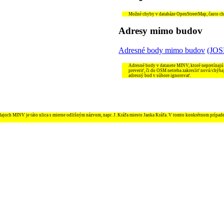
Možné chyby v databáze OpenStreetMap, často chýb
Adresy mimo budov
Adresné body mimo budov
(JO
Adresné body v datasete MINV, ktoré nepretínajú
preveriť, či do OSM netreba zakresliť novú/chýba
adresný bod v súbore ignorovať.
údajoch MINV je táto ulica s mierne odlišným názvom, napr. J. Kráľa miesto Janka Kráľa. V tomto konkrétnom prípad