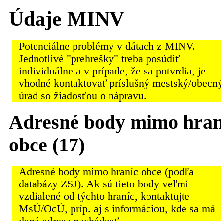
Údaje MINV
Potenciálne problémy v dátach z MINV.
Jednotlivé "prehrešky" treba posúdiť
individuálne a v prípade, že sa potvrdia, je
vhodné kontaktovať príslušný mestský/obecn
úrad so žiadosťou o nápravu.
Adresné body mimo hran
obce (17)
Adresné body mimo hraníc obce (podľa
databázy ZSJ). Ak sú tieto body veľmi
vzdialené od týchto hraníc, kontaktujte
MsÚ/OcÚ, príp. aj s informáciou, kde sa má