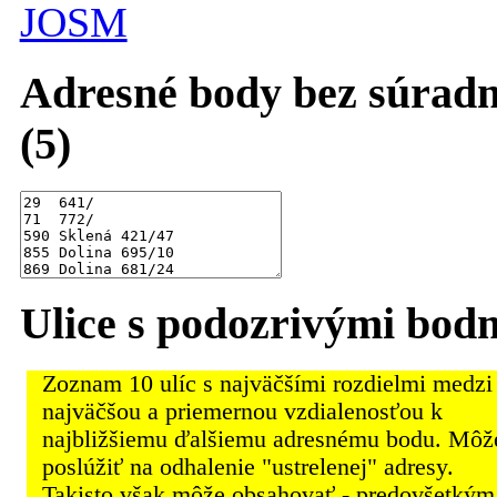
JOSM
Adresné body bez súradn
(5)
Ulice s podozrivými bod
Zoznam 10 ulíc s najväčšími rozdielmi medzi
najväčšou a priemernou vzdialenosťou k
najbližšiemu ďalšiemu adresnému bodu. Môž
poslúžiť na odhalenie "ustrelenej" adresy.
Takisto však môže obsahovať - predovšetkým