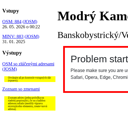
Vstupy
Modrý Kam
OSM: 884
(JOSM)
26. 05. 2026 o 00:22
Banskobystrický/V
MINV: 883
(JOSM)
31. 01. 2025
Výstupy
OSM so zlúčenými adresami
(JOSM)
Otvárajte až po kontrole vstupných dát
(vpravo).
Zoznam so zmenami
Zoznam adries (jedna položka na
riadok) popisujúci, čo sa s každou
adresou udialo (modify=úprava
existujúceho elementu, create=nová
adresa).