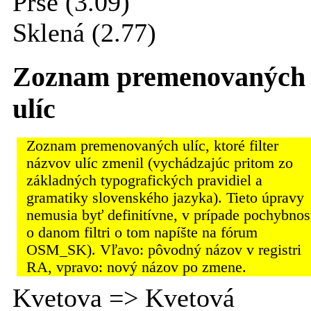
Prše (3.09)
Sklená (2.77)
Zoznam premenovaných
ulíc
Zoznam premenovaných ulíc, ktoré filter
názvov ulíc zmenil (vychádzajúc pritom zo
základných typografických pravidiel a
gramatiky slovenského jazyka). Tieto úpravy
nemusia byť definitívne, v prípade pochybnos
o danom filtri o tom napíšte na fórum
OSM_SK). Vľavo: pôvodný názov v registri
RA, vpravo: nový názov po zmene.
Kvetova => Kvetová