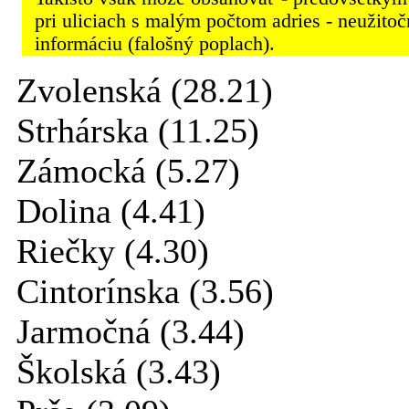
pri uliciach s malým počtom adries - neužito
informáciu (falošný poplach).
Zvolenská (28.21)
Strhárska (11.25)
Zámocká (5.27)
Dolina (4.41)
Riečky (4.30)
Cintorínska (3.56)
Jarmočná (3.44)
Školská (3.43)