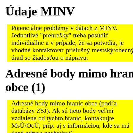
Údaje MINV
Potenciálne problémy v dátach z MINV.
Jednotlivé "prehrešky" treba posúdiť
individuálne a v prípade, že sa potvrdia, je
vhodné kontaktovať príslušný mestský/obecn
úrad so žiadosťou o nápravu.
Adresné body mimo hran
obce (1)
Adresné body mimo hraníc obce (podľa
databázy ZSJ). Ak sú tieto body veľmi
vzdialené od týchto hraníc, kontaktujte
MsÚ/OcÚ, príp. aj s informáciou, kde sa má