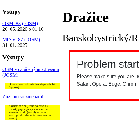
Vstupy
Dražice
OSM: 88
(JOSM)
26. 05. 2026 o 01:16
Banskobystrický/R
MINV: 87
(JOSM)
31. 01. 2025
Výstupy
OSM so zlúčenými adresami
(JOSM)
Otvárajte až po kontrole vstupných dát
(vpravo).
Zoznam so zmenami
Zoznam adries (jedna položka na
riadok) popisujúci, čo sa s každou
adresou udialo (modify=úprava
existujúceho elementu, create=nová
adresa).