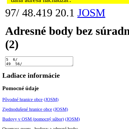
daná adresa nachádzať.
97/ 48.419 20.1
JOSM
Adresné body bez súradn
(2)
Ladiace informácie
Pomocné údaje
Pôvodné hranice obce
(JOSM)
Zjednodušené hranice obce
(JOSM)
Budovy v OSM (pomocný súbor)
(JOSM)
Overpass query - budovy a adresné body: