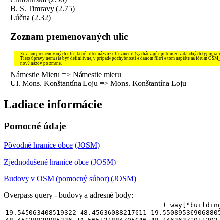
B. S. Timravy (2.75)
Lúčna (2.32)
Zoznam premenovaných ulíc
Zoznam premenovaných ulíc, ktoré filter názvov ulíc zmenil (vychádzajúc pritom zo základných typografi
Tieto úpravy nemusia byť definitívne, v prípade pochybnosti o danom filtri o tom napíšte na fórum OSM
nový názov po zmene.
Námestie Mieru => Námestie mieru
Ul. Mons. Konštantína Loju => Mons. Konštantína Loju
Ladiace informácie
Pomocné údaje
Pôvodné hranice obce
(JOSM)
Zjednodušené hranice obce
(JOSM)
Budovy v OSM (pomocný súbor)
(JOSM)
Overpass query - budovy a adresné body: