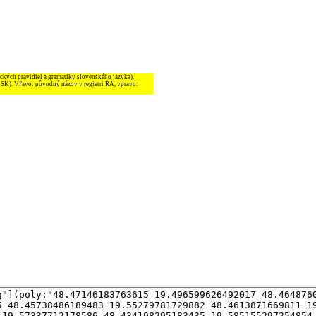
ckých pravidiel a gramatiky slovenského jazyka).
_SK). Vľavo: pôvodný názov v registri RA, vpravo: