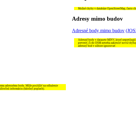
Možné chyby v databáze OpenStreetMap, často chýb
Adresy mimo budov
Adresné body mimo budov
(JO
Adresné body v datasete MINV, ktoré nepretínajú
preveriť, či do OSM netreba zakresliť novú/chýba
adresný bod v súbore ignorovať.
šiemu adresnému bodu. Môže poslúžiť na odhalenie
užitočnú informáciu (falošný poplach).