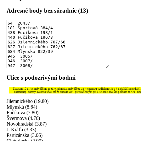
Adresné body bez súradníc (13)
Ulice s podozrivými bodmi
Zoznam 10 ulíc s najväčšími rozdielmi medzi najväčšou a priemernou vzdialenosťou k najbližšiemu ďal
"ustrelenej" adresy. Takisto však môže obsahovať - predovšetkým pri uliciach s malým počtom adries - ne
Jilemnického (19.80)
Mlynská (8.64)
Fučíkova (7.80)
Švermova (4.76)
Novohradská (3.87)
J. Kráľa (3.33)
Partizánska (3.06)
Cintorínska (2.90)