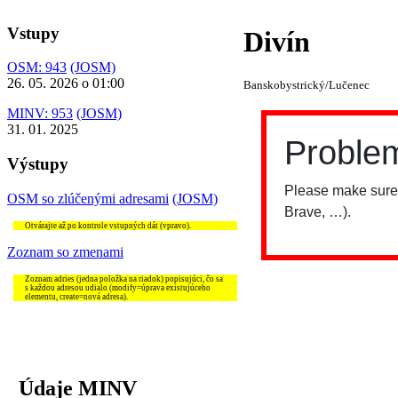
Vstupy
Divín
OSM: 943
(JOSM)
26. 05. 2026 o 01:00
Banskobystrický/Lučenec
MINV: 953
(JOSM)
31. 01. 2025
Výstupy
OSM so zlúčenými adresami
(JOSM)
Otvárajte až po kontrole vstupných dát (vpravo).
Zoznam so zmenami
Zoznam adries (jedna položka na riadok) popisujúci, čo sa
s každou adresou udialo (modify=úprava existujúceho
elementu, create=nová adresa).
Údaje MINV