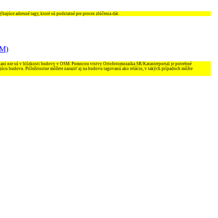
ajúce adresné tagy, ktoré sú podstatné pre proces zlúčenia dát.
SM)
 ani nie sú v blízkosti budovy v OSM. Pomocou vrstvy Ortofotomozaika SR/Katasterportal je potrebné
júcu budovu. Príležitostne môžete naraziť aj na budovu tagovanú ako reláciu, v takých prípadoch môžte