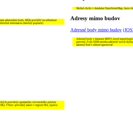
Možné chyby v databáze OpenStreetMap, často chýb
Adresy mimo budov
šiemu adresnému bodu. Môže poslúžiť na odhalenie
užitočnú informáciu (falošný poplach).
Adresné body mimo budov
(JO
Adresné body v datasete MINV, ktoré nepretínajú
preveriť, či do OSM netreba zakresliť novú/chýba
adresný bod v súbore ignorovať.
ckých pravidiel a gramatiky slovenského jazyka).
_SK). Vľavo: pôvodný názov v registri RA, vpravo: