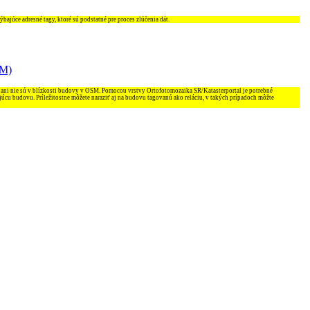
ajúce adresné tagy, ktoré sú podstatné pre proces zlúčenia dát.
SM)
 ani nie sú v blízkosti budovy v OSM. Pomocou vrstvy Ortofotomozaika SR/Katasterportal je potrebné
júcu budovu. Príležitostne môžete naraziť aj na budovu tagovanú ako reláciu, v takých prípadoch môžte