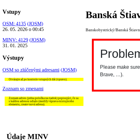
Vstupy
Banská Štia
OSM: 4135
(JOSM)
26. 05. 2026 o 00:45
Banskobystrický/Banská Štiavn
MINV: 4129
(JOSM)
31. 01. 2025
Výstupy
OSM so zlúčenými adresami
(JOSM)
Otvárajte až po kontrole vstupných dát (vpravo).
Zoznam so zmenami
Zoznam adries (jedna položka na riadok) popisujúci, čo sa
s každou adresou udialo (modify=úprava existujúceho
elementu, create=nová adresa).
Údaje MINV