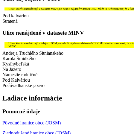
Ulice, ktoré sa nachádzajú v datasete MINV, no neboli nájdené v dátach OSM. Môže to tiež znamenať, že v úd
Pod kalváriou
Stratená
Ulice nenájdené v datasete MINV
Ulice, ktoré sa nachádzajú v údajoch OSM, no neboli nájdené v datasete MINV. Môže to tiež znamenať, že v 
MINV.
Andreja Truchlého Sitnianskeho
Karola Šmidkého
Kysihýbeľská
Na Jazero
Námestie radničné
Pod Kalváriou
Počúvadlianske jazero
Ladiace informácie
Pomocné údaje
Pôvodné hranice obce
(JOSM)
Zjednodušené hranice obce
(JOSM)