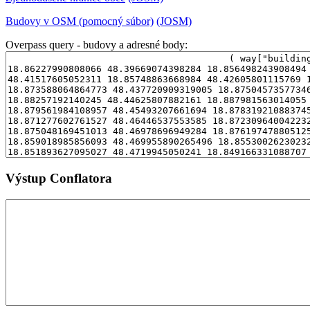
Budovy v OSM (pomocný súbor)
(JOSM)
Overpass query - budovy a adresné body:
Výstup Conflatora