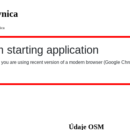
vnica
ica
Údaje OSM