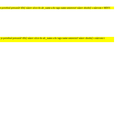
je potrebné presunúť dlhý názov ulice do
alt_name
a do tagu
name
umiestniť názov zhodný s názvom v MINV.
e je potrebné presunúť dlhý názov ulice do
alt_name
a do tagu
name
umiestniť názov zhodný s názvom v