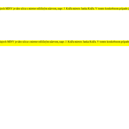
ajoch MINV je táto ulica s mierne odlišným názvom, napr. J. Kráľa miesto Janka Kráľa. V tomto konkrétnom prípade 
údajoch MINV je táto ulica s mierne odlišným názvom, napr. J. Kráľa miesto Janka Kráľa. V tomto konkrétnom prípad