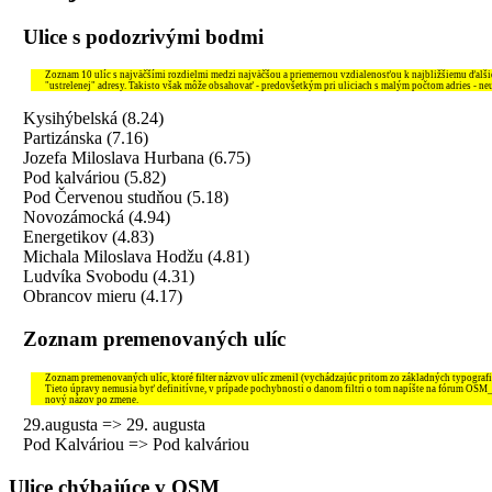
Ulice s podozrivými bodmi
Zoznam 10 ulíc s najväčšími rozdielmi medzi najväčšou a priemernou vzdialenosťou k najbližšiemu ďal
"ustrelenej" adresy. Takisto však môže obsahovať - predovšetkým pri uliciach s malým počtom adries - ne
Kysihýbelská (8.24)
Partizánska (7.16)
Jozefa Miloslava Hurbana (6.75)
Pod kalváriou (5.82)
Pod Červenou studňou (5.18)
Novozámocká (4.94)
Energetikov (4.83)
Michala Miloslava Hodžu (4.81)
Ludvíka Svobodu (4.31)
Obrancov mieru (4.17)
Zoznam premenovaných ulíc
Zoznam premenovaných ulíc, ktoré filter názvov ulíc zmenil (vychádzajúc pritom zo základných typografi
Tieto úpravy nemusia byť definitívne, v prípade pochybnosti o danom filtri o tom napíšte na fórum OSM
nový názov po zmene.
29.augusta => 29. augusta
Pod Kalváriou => Pod kalváriou
Ulice chýbajúce v OSM