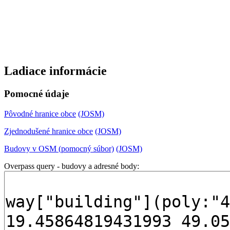
Ladiace informácie
Pomocné údaje
Pôvodné hranice obce
(JOSM)
Zjednodušené hranice obce
(JOSM)
Budovy v OSM (pomocný súbor)
(JOSM)
Overpass query - budovy a adresné body: