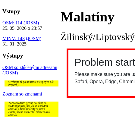
Vstupy
Malatíny
OSM: 114
(JOSM)
25. 05. 2026 o 23:57
Žilinský/Liptovsk
MINV: 148
(JOSM)
31. 01. 2025
Výstupy
OSM so zlúčenými adresami
(JOSM)
Otvárajte až po kontrole vstupných dát
(vpravo).
Zoznam so zmenami
Zoznam adries (jedna položka na
riadok) popisujúci, čo sa s každou
adresou udialo (modify=úprava
existujúceho elementu, create=nová
adresa).