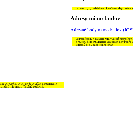
Možné chyby v databáze OpenStreetMap, často chýb
Adresy mimo budov
Adresné body mimo budov
(JO
Adresné body v datasete MINV, ktoré nepretínajú
preveriť, či do OSM netreba zakresliť novú/chýba
adresný bod v súbore ignorovať.
šiemu adresnému bodu. Môže poslúžiť na odhalenie
užitočnú informáciu (falošný poplach).