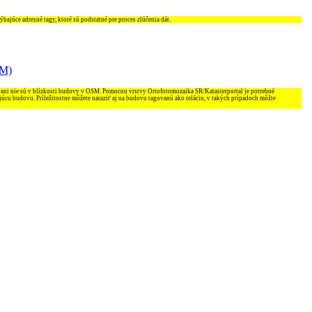
ajúce adresné tagy, ktoré sú podstatné pre proces zlúčenia dát.
SM)
 ani nie sú v blízkosti budovy v OSM. Pomocou vrstvy Ortofotomozaika SR/Katasterportal je potrebné
júcu budovu. Príležitostne môžete naraziť aj na budovu tagovanú ako reláciu, v takých prípadoch môžte