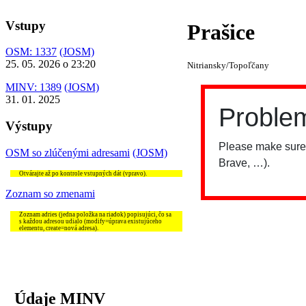
Vstupy
Prašice
OSM: 1337
(JOSM)
25. 05. 2026 o 23:20
Nitriansky/Topoľčany
MINV: 1389
(JOSM)
31. 01. 2025
Výstupy
OSM so zlúčenými adresami
(JOSM)
Otvárajte až po kontrole vstupných dát (vpravo).
Zoznam so zmenami
Zoznam adries (jedna položka na riadok) popisujúci, čo sa
s každou adresou udialo (modify=úprava existujúceho
elementu, create=nová adresa).
Údaje MINV