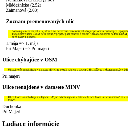
Mládežnícka (2.52)
Žalmanová (2.03)
Zoznam premenovaných ulíc
Zoznam premenovaných ulíc, ktoré filter názvov ulíc zmenil (vychádzajúc pritom zo základných typografi
Tieto úpravy nemusia byť definitívne, v prípade pochybnosti o danom filtri o tom napíšte na fórum OSM
nový názov po zmene.
1.mája => 1. mája
Pri Majeri => Pri majeri
Ulice chýbajúce v OSM
Ulice, ktoré sa nachádzajú v datasete MINV, no neboli nájdené v dátach OSM. Môže to tiež znamenať, že v úd
Pri majeri
Ulice nenájdené v datasete MINV
Ulice, ktoré sa nachádzajú v údajoch OSM, no neboli nájdené v datasete MINV. Môže to tiež znamenať, že v 
MINV.
Duchonka
Pri Majeri
Ladiace informácie