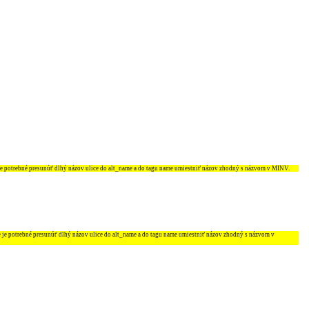
je potrebné presunúť dlhý názov ulice do
alt_name
a do tagu
name
umiestniť názov zhodný s názvom v MINV.
e je potrebné presunúť dlhý názov ulice do
alt_name
a do tagu
name
umiestniť názov zhodný s názvom v