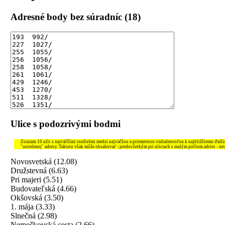
Adresné body bez súradníc (18)
Ulice s podozrivými bodmi
Zoznam 10 ulíc s najväčšími rozdielmi medzi najväčšou a priemernou vzdialenosťou k najbližšiemu ďal
"ustrelenej" adresy. Takisto však môže obsahovať - predovšetkým pri uliciach s malým počtom adries - ne
Novosvetská (12.08)
Družstevná (6.63)
Pri majeri (5.51)
Budovateľská (4.66)
Okšovská (3.50)
1. mája (3.33)
Slnečná (2.98)
Nemečkovská cesta (2.66)