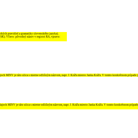
ckých pravidiel a gramatiky slovenského jazyka).
_SK). Vľavo: pôvodný názov v registri RA, vpravo:
ajoch MINV je táto ulica s mierne odlišným názvom, napr. J. Kráľa miesto Janka Kráľa. V tomto konkrétnom prípade 
údajoch MINV je táto ulica s mierne odlišným názvom, napr. J. Kráľa miesto Janka Kráľa. V tomto konkrétnom prípad