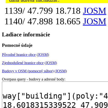
daná adresa nachádzať.
1139/ 47.799 18.718
JOSM
1140/ 47.898 18.665
JOSM
Ladiace informácie
Pomocné údaje
Pôvodné hranice obce
(JOSM)
Zjednodušené hranice obce
(JOSM)
Budovy v OSM (pomocný súbor)
(JOSM)
Overpass query - budovy a adresné body: