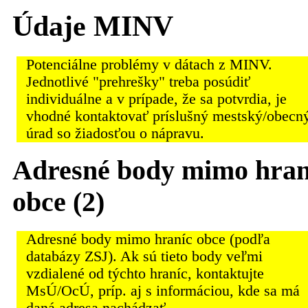
Údaje MINV
Potenciálne problémy v dátach z MINV.
Jednotlivé "prehrešky" treba posúdiť
individuálne a v prípade, že sa potvrdia, je
vhodné kontaktovať príslušný mestský/obecn
úrad so žiadosťou o nápravu.
Adresné body mimo hran
obce (2)
Adresné body mimo hraníc obce (podľa
databázy ZSJ). Ak sú tieto body veľmi
vzdialené od týchto hraníc, kontaktujte
MsÚ/OcÚ, príp. aj s informáciou, kde sa má