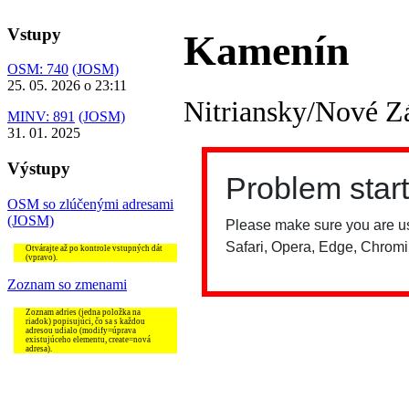
Vstupy
Kamenín
OSM: 740
(JOSM)
25. 05. 2026 o 23:11
Nitriansky/Nové 
MINV: 891
(JOSM)
31. 01. 2025
Výstupy
OSM so zlúčenými adresami
(JOSM)
Otvárajte až po kontrole vstupných dát
(vpravo).
Zoznam so zmenami
Zoznam adries (jedna položka na
riadok) popisujúci, čo sa s každou
adresou udialo (modify=úprava
existujúceho elementu, create=nová
adresa).