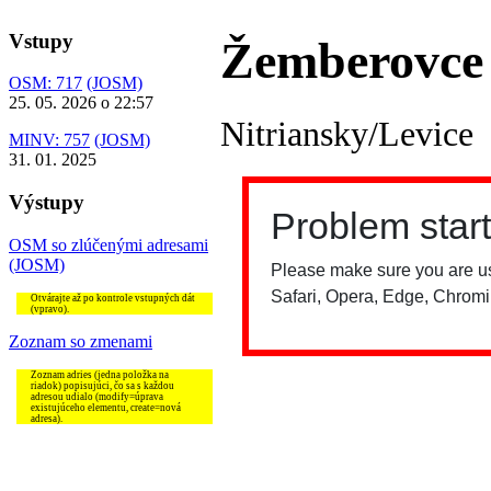
Vstupy
Žemberovce
OSM: 717
(JOSM)
25. 05. 2026 o 22:57
Nitriansky/Levice
MINV: 757
(JOSM)
31. 01. 2025
Výstupy
OSM so zlúčenými adresami
(JOSM)
Otvárajte až po kontrole vstupných dát
(vpravo).
Zoznam so zmenami
Zoznam adries (jedna položka na
riadok) popisujúci, čo sa s každou
adresou udialo (modify=úprava
existujúceho elementu, create=nová
adresa).