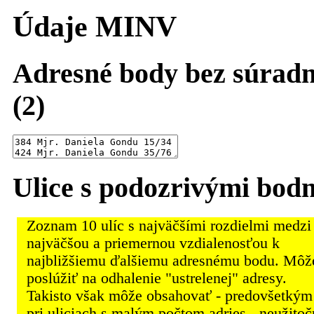
Údaje MINV
Adresné body bez súradn
(2)
Ulice s podozrivými bod
Zoznam 10 ulíc s najväčšími rozdielmi medzi
najväčšou a priemernou vzdialenosťou k
najbližšiemu ďalšiemu adresnému bodu. Môž
poslúžiť na odhalenie "ustrelenej" adresy.
Takisto však môže obsahovať - predovšetkým
pri uliciach s malým počtom adries - neužito