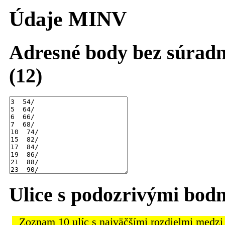
Údaje MINV
Adresné body bez súradn
(12)
Ulice s podozrivými bod
Zoznam 10 ulíc s najväčšími rozdielmi medzi