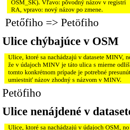
OSM_SK). Vľavo: pôvodný názov v registri
RA, vpravo: nový názov po zmene.
Petőfiho => Petöfiho
Ulice chýbajúce v OSM
Ulice, ktoré sa nachádzajú v datasete MINV, 
že v údajoch MINV je táto ulica s mierne odli
tomto konkrétnom prípade je potrebné presunú
umiestniť názov zhodný s názvom v MINV.
Petöfiho
Ulice nenájdené v datas
Ulice, ktoré sa nachádzajú v údajoch OSM, no