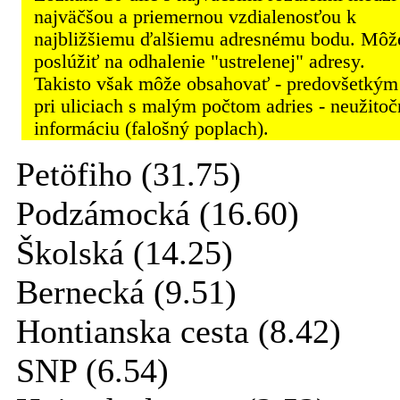
najväčšou a priemernou vzdialenosťou k
najbližšiemu ďalšiemu adresnému bodu. Môž
poslúžiť na odhalenie "ustrelenej" adresy.
Takisto však môže obsahovať - predovšetkým
pri uliciach s malým počtom adries - neužito
informáciu (falošný poplach).
Petöfiho (31.75)
Podzámocká (16.60)
Školská (14.25)
Bernecká (9.51)
Hontianska cesta (8.42)
SNP (6.54)