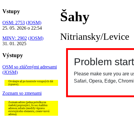
Vstupy
Šahy
OSM: 2753
(JOSM)
25. 05. 2026 o 22:54
Nitriansky/Levice
MINV: 2902
(JOSM)
31. 01. 2025
Výstupy
OSM so zlúčenými adresami
(JOSM)
Otvárajte až po kontrole vstupných dát
(vpravo).
Zoznam so zmenami
Zoznam adries (jedna položka na
riadok) popisujúci, čo sa s každou
adresou udialo (modify=úprava
existujúceho elementu, create=nová
adresa).