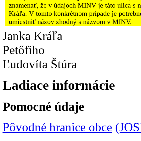
znamenať, že v údajoch MINV je táto ulica s 
Kráľa. V tomto konkrétnom prípade je potrebn
umiestniť názov zhodný s názvom v MINV.
Janka Kráľa
Petőfiho
Ľudovíta Štúra
Ladiace informácie
Pomocné údaje
Pôvodné hranice obce
(JO