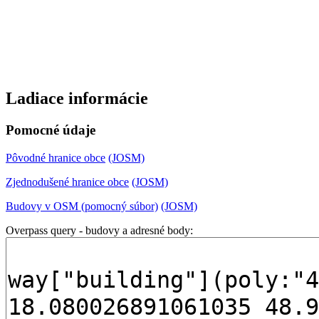
Ladiace informácie
Pomocné údaje
Pôvodné hranice obce
(JOSM)
Zjednodušené hranice obce
(JOSM)
Budovy v OSM (pomocný súbor)
(JOSM)
Overpass query - budovy a adresné body: