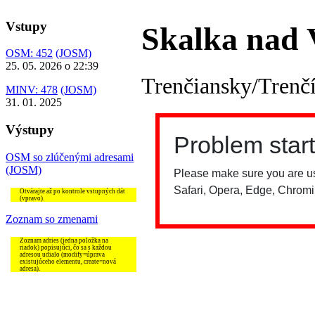
Vstupy
Skalka nad
OSM: 452
(JOSM)
25. 05. 2026 o 22:39
Trenčiansky/Trenč
MINV: 478
(JOSM)
31. 01. 2025
Výstupy
OSM so zlúčenými adresami
(JOSM)
Otvárajte až po kontrole vstupných dát
(vpravo).
Zoznam so zmenami
Zoznam adries (jedna položka na
riadok) popisujúci, čo sa s každou
adresou udialo (modify=úprava
existujúceho elementu, create=nová
adresa).