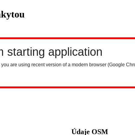
akytou
Údaje OSM