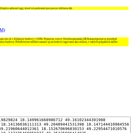
ajúce adresné tagy, ktoré sú podstatné pre proces zlúčenia dát.
SM)
 ani nie sú v blízkosti budovy v OSM. Pomocou vrstvy Ortofotomozaika SR/Katasterportal je potrebné
júcu budovu. Príležitostne môžete naraziť aj na budovu tagovanú ako reláciu, v takých prípadoch môžte