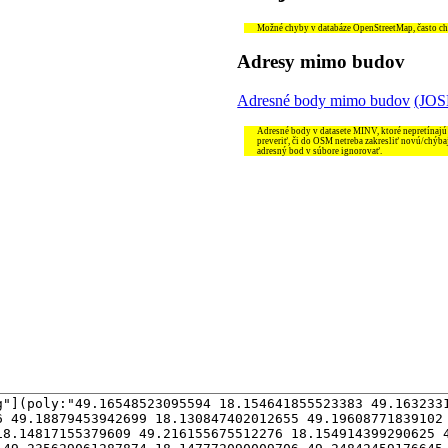
Možné chyby v databáze OpenStreetMap, často chýb
Adresy mimo budov
Adresné body mimo budov
(JO
Adresné body v datasete MINV, ktoré nepretínajú
preveriť, či do OSM netreba zakresliť novú/chýba
adresný bod v súbore ignorovať.