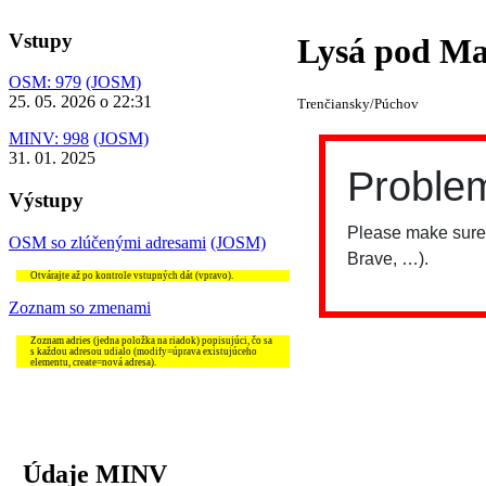
Vstupy
Lysá pod M
OSM: 979
(JOSM)
25. 05. 2026 o 22:31
Trenčiansky/Púchov
MINV: 998
(JOSM)
31. 01. 2025
Výstupy
OSM so zlúčenými adresami
(JOSM)
Otvárajte až po kontrole vstupných dát (vpravo).
Zoznam so zmenami
Zoznam adries (jedna položka na riadok) popisujúci, čo sa
s každou adresou udialo (modify=úprava existujúceho
elementu, create=nová adresa).
Údaje MINV