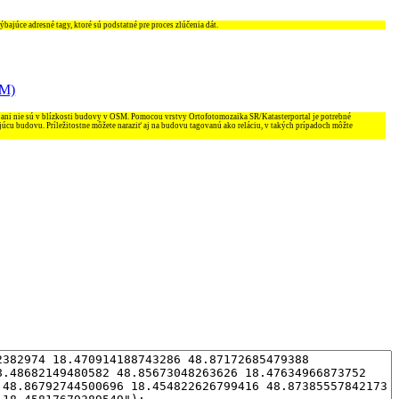
ajúce adresné tagy, ktoré sú podstatné pre proces zlúčenia dát.
SM)
 ani nie sú v blízkosti budovy v OSM. Pomocou vrstvy Ortofotomozaika SR/Katasterportal je potrebné
júcu budovu. Príležitostne môžete naraziť aj na budovu tagovanú ako reláciu, v takých prípadoch môžte