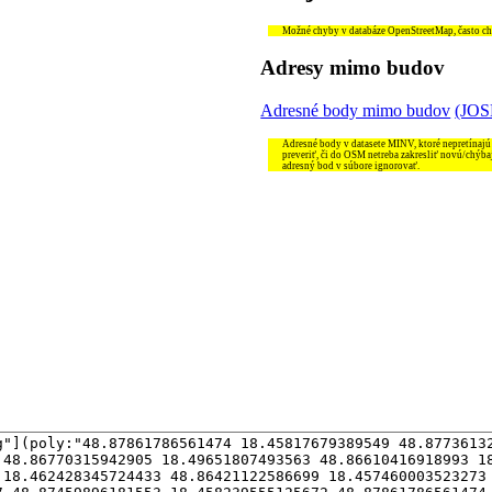
Možné chyby v databáze OpenStreetMap, často chýb
Adresy mimo budov
Adresné body mimo budov
(JO
Adresné body v datasete MINV, ktoré nepretínajú
preveriť, či do OSM netreba zakresliť novú/chýba
adresný bod v súbore ignorovať.