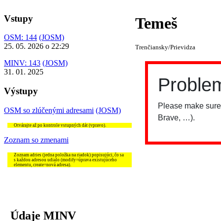
Vstupy
Temeš
OSM: 144
(JOSM)
25. 05. 2026 o 22:29
Trenčiansky/Prievidza
MINV: 143
(JOSM)
31. 01. 2025
Výstupy
OSM so zlúčenými adresami
(JOSM)
Otvárajte až po kontrole vstupných dát (vpravo).
Zoznam so zmenami
Zoznam adries (jedna položka na riadok) popisujúci, čo sa
s každou adresou udialo (modify=úprava existujúceho
elementu, create=nová adresa).
Údaje MINV