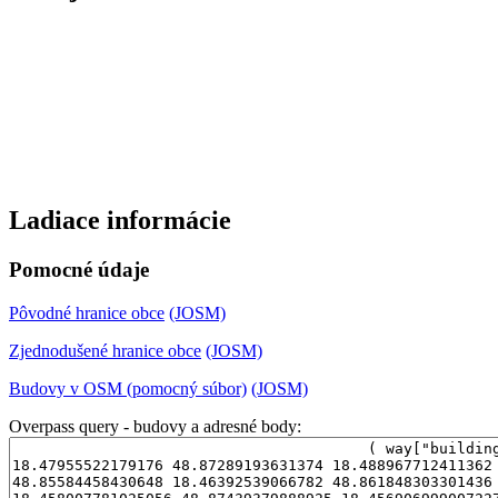
Ladiace informácie
Pomocné údaje
Pôvodné hranice obce
(JOSM)
Zjednodušené hranice obce
(JOSM)
Budovy v OSM (pomocný súbor)
(JOSM)
Overpass query - budovy a adresné body: