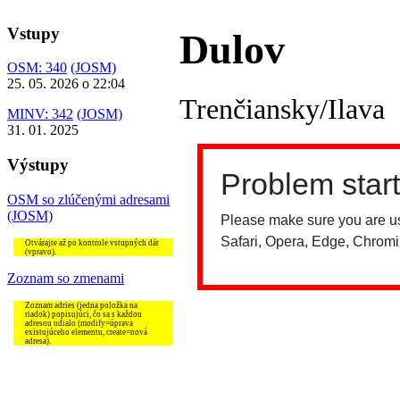
Vstupy
Dulov
OSM: 340
(JOSM)
25. 05. 2026 o 22:04
Trenčiansky/Ilava
MINV: 342
(JOSM)
31. 01. 2025
Výstupy
OSM so zlúčenými adresami
(JOSM)
Otvárajte až po kontrole vstupných dát
(vpravo).
Zoznam so zmenami
Zoznam adries (jedna položka na
riadok) popisujúci, čo sa s každou
adresou udialo (modify=úprava
existujúceho elementu, create=nová
adresa).