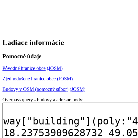
Ladiace informácie
Pomocné údaje
Pôvodné hranice obce
(JOSM)
Zjednodušené hranice obce
(JOSM)
Budovy v OSM (pomocný súbor)
(JOSM)
Overpass query - budovy a adresné body: