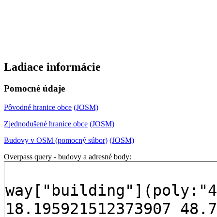
Ladiace informácie
Pomocné údaje
Pôvodné hranice obce
(JOSM)
Zjednodušené hranice obce
(JOSM)
Budovy v OSM (pomocný súbor)
(JOSM)
Overpass query - budovy a adresné body: