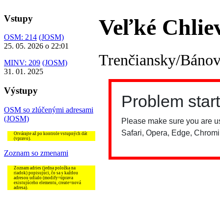
Vstupy
Veľké Chlie
OSM: 214
(JOSM)
25. 05. 2026 o 22:01
Trenčiansky/Bánov
MINV: 209
(JOSM)
31. 01. 2025
Výstupy
OSM so zlúčenými adresami
(JOSM)
Otvárajte až po kontrole vstupných dát
(vpravo).
Zoznam so zmenami
Zoznam adries (jedna položka na
riadok) popisujúci, čo sa s každou
adresou udialo (modify=úprava
existujúceho elementu, create=nová
adresa).