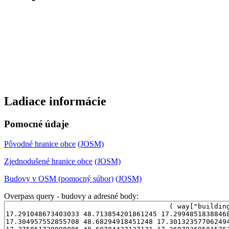
Ladiace informácie
Pomocné údaje
Pôvodné hranice obce
(JOSM)
Zjednodušené hranice obce
(JOSM)
Budovy v OSM (pomocný súbor)
(JOSM)
Overpass query - budovy a adresné body: