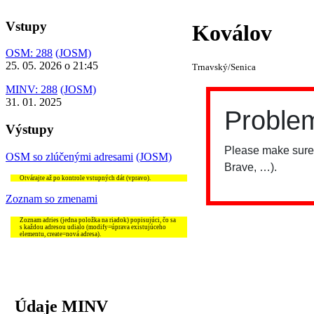
Vstupy
Koválov
OSM: 288
(JOSM)
25. 05. 2026 o 21:45
Trnavský/Senica
MINV: 288
(JOSM)
31. 01. 2025
Výstupy
OSM so zlúčenými adresami
(JOSM)
Otvárajte až po kontrole vstupných dát (vpravo).
Zoznam so zmenami
Zoznam adries (jedna položka na riadok) popisujúci, čo sa
s každou adresou udialo (modify=úprava existujúceho
elementu, create=nová adresa).
Údaje MINV