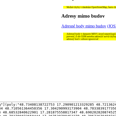
Možné chyby v databáze OpenStreetMap, často chýb
Adresy mimo budov
Adresné body mimo budov
(JO
Adresné body v datasete MINV, ktoré nepretínajú
preveriť, či do OSM netreba zakresliť novú/chýba
adresný bod v súbore ignorovať.