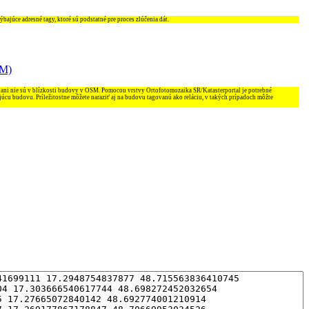
ajúce adresné tagy, ktoré sú podstatné pre proces zlúčenia dát.
SM)
 ani nie sú v blízkosti budovy v OSM. Pomocou vrstvy Ortofotomozaika SR/Katasterportal je potrebné
júcu budovu. Príležitostne môžete naraziť aj na budovu tagovanú ako reláciu, v takých prípadoch môžte