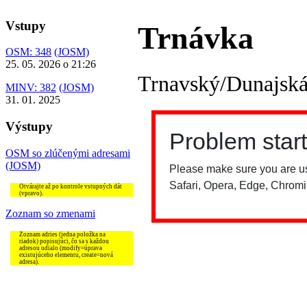
Vstupy
Trnávka
OSM: 348
(JOSM)
25. 05. 2026 o 21:26
Trnavský/Dunajská
MINV: 382
(JOSM)
31. 01. 2025
Výstupy
OSM so zlúčenými adresami
(JOSM)
Otvárajte až po kontrole vstupných dát
(vpravo).
Zoznam so zmenami
Zoznam adries (jedna položka na
riadok) popisujúci, čo sa s každou
adresou udialo (modify=úprava
existujúceho elementu, create=nová
adresa).