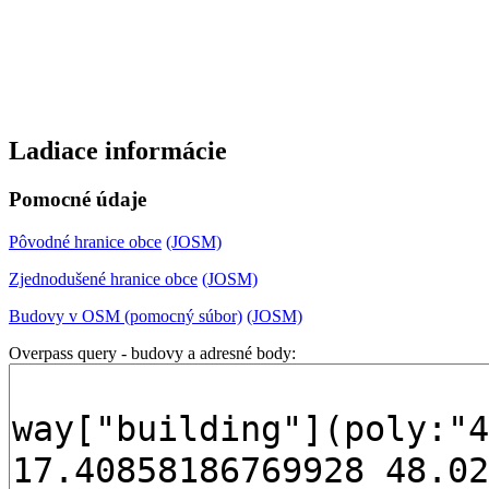
Ladiace informácie
Pomocné údaje
Pôvodné hranice obce
(JOSM)
Zjednodušené hranice obce
(JOSM)
Budovy v OSM (pomocný súbor)
(JOSM)
Overpass query - budovy a adresné body: