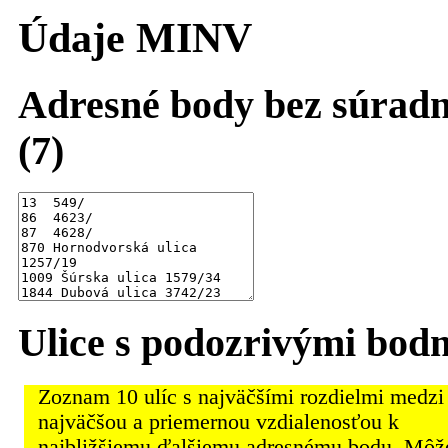
Údaje MINV
Adresné body bez súradn
(7)
Ulice s podozrivými bod
Zoznam 10 ulíc s najväčšími rozdielmi medzi
najväčšou a priemernou vzdialenosťou k
najbližšiemu ďalšiemu adresnému bodu. Môž