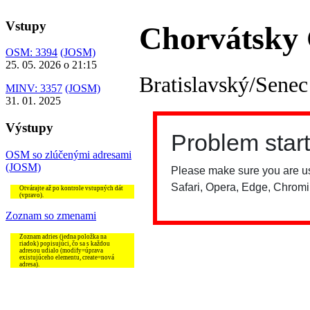
Vstupy
Chorvátsky
OSM: 3394
(JOSM)
25. 05. 2026 o 21:15
Bratislavský/Senec
MINV: 3357
(JOSM)
31. 01. 2025
Výstupy
OSM so zlúčenými adresami
(JOSM)
Otvárajte až po kontrole vstupných dát
(vpravo).
Zoznam so zmenami
Zoznam adries (jedna položka na
riadok) popisujúci, čo sa s každou
adresou udialo (modify=úprava
existujúceho elementu, create=nová
adresa).