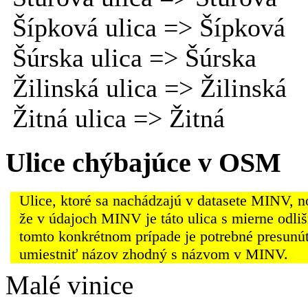
Šípková ulica => Šípková
Šúrska ulica => Šúrska
Žilinská ulica => Žilinská
Žitná ulica => Žitná
Ulice chýbajúce v OSM
Ulice, ktoré sa nachádzajú v datasete MINV, 
že v údajoch MINV je táto ulica s mierne odli
tomto konkrétnom prípade je potrebné presunú
umiestniť názov zhodný s názvom v MINV.
Malé vinice