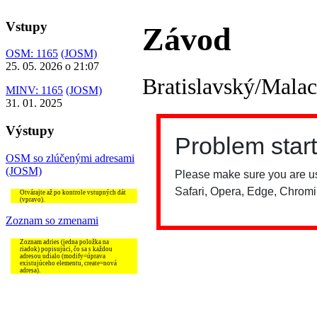
Vstupy
Závod
OSM: 1165
(JOSM)
25. 05. 2026 o 21:07
Bratislavský/Mala
MINV: 1165
(JOSM)
31. 01. 2025
Výstupy
OSM so zlúčenými adresami
(JOSM)
Otvárajte až po kontrole vstupných dát
(vpravo).
Zoznam so zmenami
Zoznam adries (jedna položka na
riadok) popisujúci, čo sa s každou
adresou udialo (modify=úprava
existujúceho elementu, create=nová
adresa).